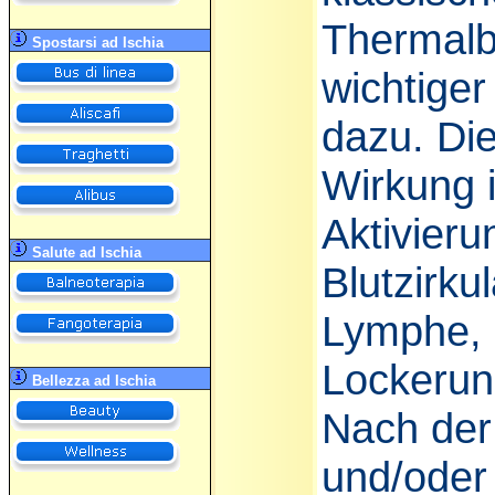
Thermalb
Spostarsi ad Ischia
wichtiger
dazu. Di
Wirkung i
Aktivieru
Salute ad Ischia
Blutzirku
Lymphe, 
Lockerun
Bellezza ad Ischia
Nach de
und/oder