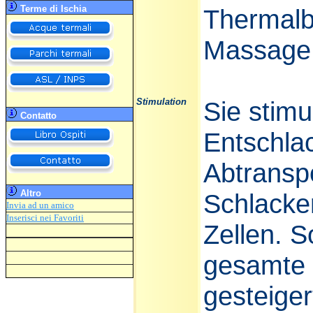
Terme di Ischia
Thermalb
Massage
Stimulation
Sie stimul
Contatto
Entschla
Abtransp
Altro
Schlacke
Invia ad un amico
Inserisci
nei Favoriti
Zellen. S
gesamte 
gesteiger