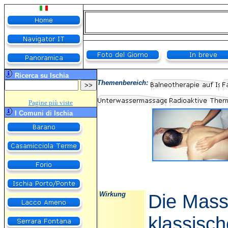
R
icerca su Ischia
Themenbereich:
Pagine più viste
I Comuni di Ischia
Wirkung
Die Mass
klassisc