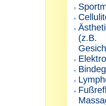
Sport
Cellul
Ästhet
(z.B.
Gesic
Elektr
Binde
Lymph
Fußref
Massa