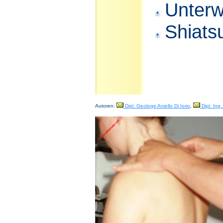
Unter
Shiats
Autoren:
Dipl. Geologe Aniello Di Iorio
,
Dipl. Ing.