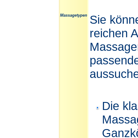
Massagetypen
Sie könn
reichen 
Massage
passende
aussuche
Die kl
Massag
Ganzk