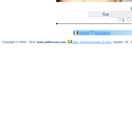
Gut
5
Home

Navigator
Copyright © 2000
- 20
12
www.pithecusa.com
Dipl. Geologe Aniello Di Iorio
, Update: 30. 