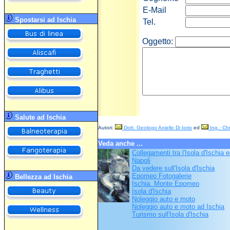
E-Mail
Spostarsi ad Ischia
Tel.
Oggetto:
Salute ad Ischia
Autori:
Dott. Geologo Aniello Di Iorio
ed
Ing.: Chr
Veda anche ...
Collegamenti tra l'Isola d'Ischia e
Napoli
Da vedere sull'Isola d'Ischia
Epomeo Fotogalerie
Bellezza ad Ischia
Ischia. Monte Epomeo
Isola d'Ischia
Noleggio auto e moto
Noleggio auto e moto ad Ischia
Turismo sull'Isola d'Ischia