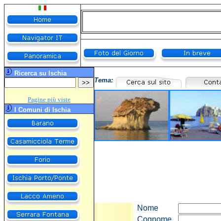
R
icerca su Ischia
Tema
:
Pagine più viste
I Comuni di Ischia
Nome
Cognome