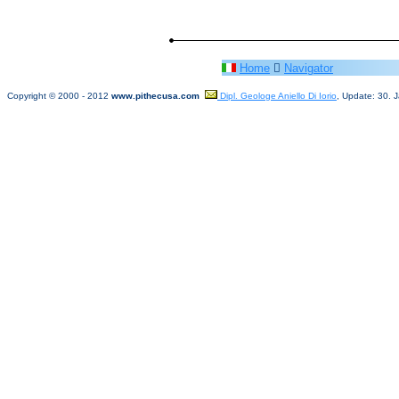
Home

Navigator
Copyright © 2000
- 20
12
www.pithecusa.com
Dipl. Geologe Aniello Di Iorio
, Update: 30. 